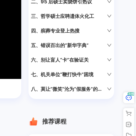
二、95 后硕士卖烧饼引热议
第2节 综合分析之单双观点类
白曦媛
95 后硕士卖烧饼引热议
白曦媛
可试听
三、哲学硕士应聘遗体火化工
白曦媛
第3节 综合分析之名言俗语+寓言哲理类
哲学硕士应聘遗体火化工
四、殡葬专业登上热搜
白曦媛
白曦媛
殡葬专业引发热议
五、错误百出的“新华字典”
第4节 人际关系类
白曦媛
白曦媛
错误百出的字典
六、别让盲人“卡”在验证关
第5节 事务处理+统筹排序类
白曦媛
别让盲人“卡”在验证关
七、机关单位“鞭打快牛”困境
白曦媛
白曦媛
第6节 计划组织之活动调研宣传类
机关单位“鞭打快牛”困境
八、莫让“微笑”沦为“假服务”的外衣
白曦媛
在线
白曦媛
莫让“微笑”沦为“假服务”的外衣
九、政府免费“发放头盔”显温情
第7节 情景模拟+漫画类
白曦媛
白曦媛
政府免费“发放头盔”显温情
十、“情绪经济”火了！
推荐课程
第8节 演讲+串词类
白曦媛
“情绪经济”火了！
十一、央美毕业作品被吐槽！
白曦媛