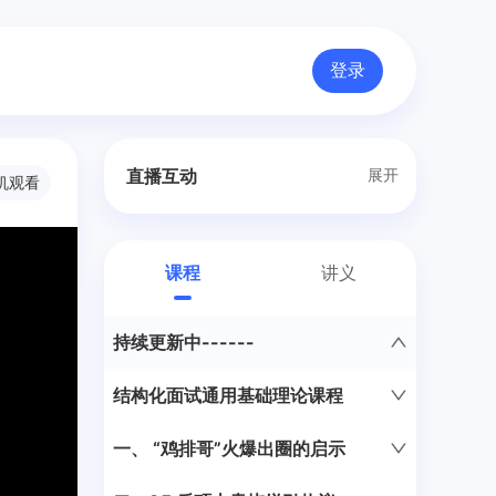
登录
直播互动
展开
机观看
暂无公告
课程
讲义
仅直播中可互动发言
鲜花
比
持续更新中------
结构化面试通用基础理论课程
第1节 综合分析之社会现象类
一、 “鸡排哥”火爆出圈的启示
白曦媛
“鸡排哥”火爆出圈的启示